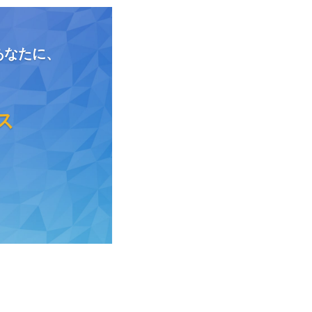
あなたに、
ス
。